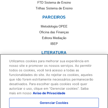
FTD Sistema de Ensino
Trilhas Sistema de Ensino
PARCEIROS
Metodologia OPEE
Oficina das Finanças
Editora Mediação
IBEP
LITERATURA
Utilizamos cookies para melhorar sua experiência em
Literatura
nosso site e promover os nossos serviços. Ao permitir
Cultivando Leitores
todos os cookies, você terá acesso a todas as
Foreign Rights
funcionalidades do site. Ao rejeitar os cookies, aqueles
que não forem estritamente necessários permanecerão
Monteiro Lobato
desativados. Para escolher quais cookies você quer
Dentro da História
autorizar o uso, clique em “Gerenciar cookies”. Saiba
No Universo de Casa
mais em nosso
Aviso de Privacidade
Privacidade e Proteção de Dados
Gerenciar Cookies
Termos de Uso