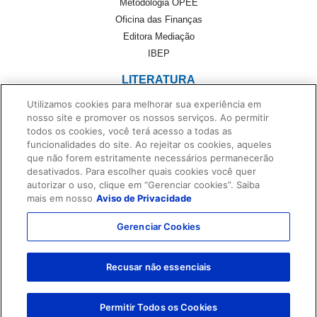
Metodologia OPEE
Oficina das Finanças
Editora Mediação
IBEP
LITERATURA
Utilizamos cookies para melhorar sua experiência em
Literatura
nosso site e promover os nossos serviços. Ao permitir
Cultivando Leitores
todos os cookies, você terá acesso a todas as
Foreign Rights
funcionalidades do site. Ao rejeitar os cookies, aqueles
que não forem estritamente necessários permanecerão
Monteiro Lobato
desativados. Para escolher quais cookies você quer
Dentro da História
autorizar o uso, clique em “Gerenciar cookies”. Saiba
No Universo de Casa
mais em nosso
Aviso de Privacidade
Privacidade e Proteção de Dados
Gerenciar Cookies
Termos de Uso
Contato
Recusar não essenciais
© 2011 - 2025 FTD - Todos os direitos reservados.
Permitir Todos os Cookies