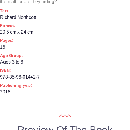
them all, or are they hiding?
Text:
Richard Northcott
Format:
20,5 cm x 24 cm
Pages:
16
Age Group:
Ages 3 to 6
ISBN:
978-85-96-01442-7
Publishing year:
2018
Preview Of The Book