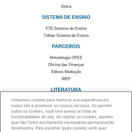
Iônica
SISTEMA DE ENSINO
FTD Sistema de Ensino
Trilhas Sistema de Ensino
PARCEIROS
Metodologia OPEE
Oficina das Finanças
Editora Mediação
IBEP
LITERATURA
Utilizamos cookies para melhorar sua experiência em
Literatura
nosso site e promover os nossos serviços. Ao permitir
Cultivando Leitores
todos os cookies, você terá acesso a todas as
Foreign Rights
funcionalidades do site. Ao rejeitar os cookies, aqueles
que não forem estritamente necessários permanecerão
Monteiro Lobato
desativados. Para escolher quais cookies você quer
Dentro da História