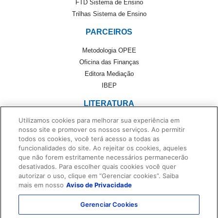
FTD Sistema de Ensino
Trilhas Sistema de Ensino
PARCEIROS
Metodologia OPEE
Oficina das Finanças
Editora Mediação
IBEP
LITERATURA
Utilizamos cookies para melhorar sua experiência em
Literatura
nosso site e promover os nossos serviços. Ao permitir
Cultivando Leitores
todos os cookies, você terá acesso a todas as
Foreign Rights
funcionalidades do site. Ao rejeitar os cookies, aqueles
Monteiro Lobato
que não forem estritamente necessários permanecerão
desativados. Para escolher quais cookies você quer
Dentro da História
autorizar o uso, clique em “Gerenciar cookies”. Saiba
No Universo de Casa
mais em nosso
Aviso de Privacidade
Privacidade e Proteção de Dados
Gerenciar Cookies
Termos de Uso