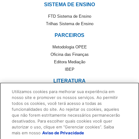
SISTEMA DE ENSINO
FTD Sistema de Ensino
Trilhas Sistema de Ensino
PARCEIROS
Metodologia OPEE
Oficina das Finanças
Editora Mediação
IBEP
LITERATURA
Utilizamos cookies para melhorar sua experiência em
Literatura
nosso site e promover os nossos serviços. Ao permitir
Cultivando Leitores
todos os cookies, você terá acesso a todas as
Foreign Rights
funcionalidades do site. Ao rejeitar os cookies, aqueles
Monteiro Lobato
que não forem estritamente necessários permanecerão
desativados. Para escolher quais cookies você quer
Dentro da História
autorizar o uso, clique em “Gerenciar cookies”. Saiba
No Universo de Casa
mais em nosso
Aviso de Privacidade