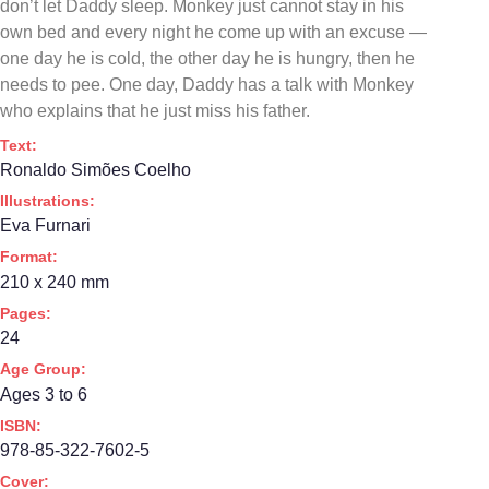
don’t let Daddy sleep. Monkey just cannot stay in his
own bed and every night he come up with an excuse —
one day he is cold, the other day he is hungry, then he
needs to pee. One day, Daddy has a talk with Monkey
who explains that he just miss his father.
Text:
Ronaldo Simões Coelho
Illustrations:
Eva Furnari
Format:
210 x 240 mm
Pages:
24
Age Group:
Ages 3 to 6
ISBN:
978-85-322-7602-5
Cover: