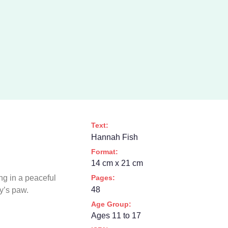
Text:
Hannah Fish
Format:
14 cm x 21 cm
Pages:
ng in a peaceful
48
ey’s paw.
Age Group:
Ages 11 to 17