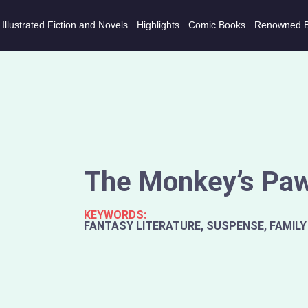
Illustrated Fiction and Novels
Highlights
Comic Books
Renowned 
The Monkey’s Pa
KEYWORDS:
FANTASY LITERATURE, SUSPENSE, FAMILY