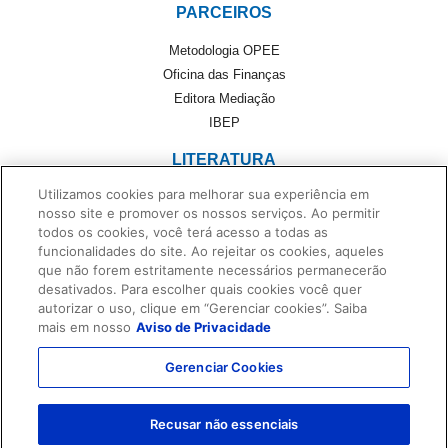
PARCEIROS
Metodologia OPEE
Oficina das Finanças
Editora Mediação
IBEP
LITERATURA
Utilizamos cookies para melhorar sua experiência em
Literatura
nosso site e promover os nossos serviços. Ao permitir
Cultivando Leitores
todos os cookies, você terá acesso a todas as
Foreign Rights
funcionalidades do site. Ao rejeitar os cookies, aqueles
que não forem estritamente necessários permanecerão
Monteiro Lobato
desativados. Para escolher quais cookies você quer
Dentro da História
autorizar o uso, clique em “Gerenciar cookies”. Saiba
No Universo de Casa
mais em nosso
Aviso de Privacidade
Privacidade e Proteção de Dados
Gerenciar Cookies
Termos de Uso
Contato
Recusar não essenciais
© 2011 - 2025 FTD - Todos os direitos reservados.