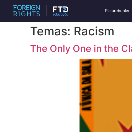
Picturebooks
Temas:
Racism
The Only One in the C