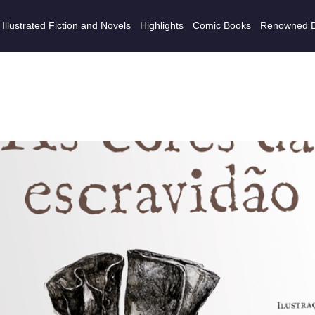
Illustrated Fiction and Novels
Highlights
Comic Books
Renowned 