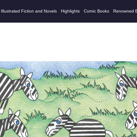
Illustrated Fiction and Novels
Highlights
Comic Books
Renowned 